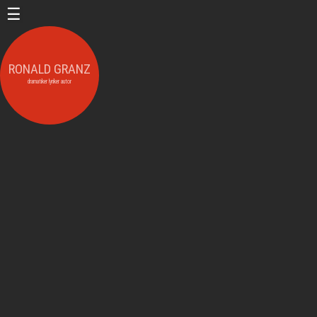
RONALD GRANZ
dramatiker lyriker autor