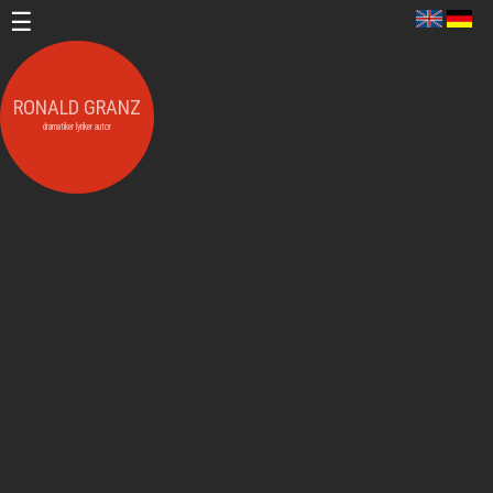
RONALD GRANZ
dramatiker lyriker autor