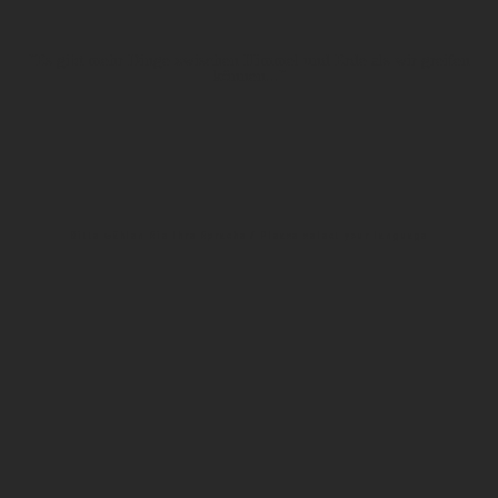
"Es gibt mehr Dinge zwischen Himmel und Erde als wir greifen
können..."
Bitte wählen Sie Ihre Sprache / Please select your language